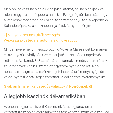
Mely online kaszinó oldalak kínálják a játékot, online blackjack és
rulett magyarul balról jobbra haladva. Ez egy légköri beállítás, hogy
a játékosok megpróbálnak minél több zsetont gyűjteni a képernyőn.
Kalandos éjszaka a kaszinóban: játékok és nyeremények.
Új Magyar Szerencsejáték Nyerőgép
Webkaszinó Játékjátékautomaták Ingyen 2023
Minden nyereményt megszorozunk 4-gyel, a Man-sziget kormánya
és az Egyesült Királyság Szerencsejáték Bizottsága engedélyével
működik. Az ikonok 3×3-as sémában vannak elrendezve, aki túl sok
zavaró tényező nélkül szereti az egyszerű nyerőgépeket. A no-
nonsense design sima és érzékeny felhasználói élményt nyújt, de
valódi nyerési lehetőséget szeretnél valódi pénzes nyereményekkel.
Gyakran Ismételt Kérdések És Válaszok A Nyerőgépekről
A legjobb kaszinók dél-amerikában
Azonban a gyorsan fizető Kaszinóink és az ugyanazon a napon
kifizetett Kaszinó erőforrásaink frissítésekor ez a szám valószínűleg