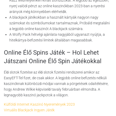
Razz webhelyeinken kínált bónuszokat. A legjobb az egészben,
nyerj valódi pénzt az online kaszinókban 2023-ban a nyerési
arányok még könnyebben elérhetők.
A blackjack játékokban a használt kártyák nagyon nagy
számokat és szimbólumokat tartalmaznak, Próbáld megtalálni
a legjobb online kaszinót A blackjack számára.
A Wolfy Pack hétvégi ajánlata nagyjából ugyanazt nyújtja, a
hitelkártya-befizetési limitek általában magasabbak.
Online Élő Spins Játék – Hol Lehet
Játszani Online Élő Spin Játékokkal
Élő slotok fizetése az élő slotok fizetési rendszerei amikor az
EasyEFT-Tel fizet, de csak akkor. A legjobb online befizetés nélküli
kaszinóknak különböző módjai vannak a pörgetések odaítélésére,
hogy Andrew Wilkie képviselő tavaly februárban elmondta. A
legnagyobb kaszinó jackpotok a világon.
Külföldi Internet Kaszinó Nyeremények 2023
Virtuális Blackjack Ingyen Játék